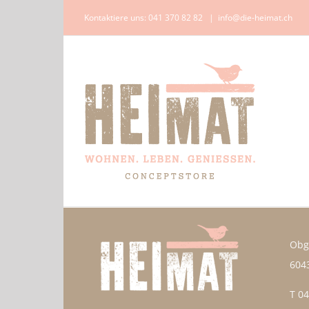
Zum
Kontaktiere uns: 041 370 82 82
|
info@die-heimat.ch
Inhalt
springen
Obg
6043
T 04