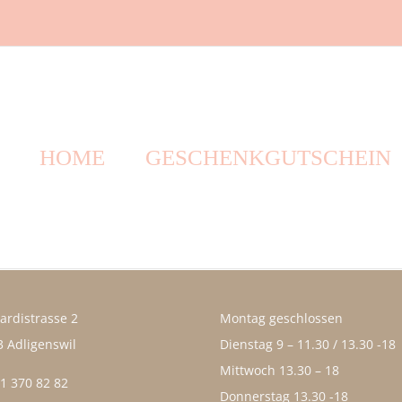
HOME
GESCHENKGUTSCHEIN
ardistrasse 2
Montag geschlossen
 Adligenswil
Dienstag 9 – 11.30 / 13.30 -18
Mittwoch 13.30 – 18
1 370 82 82
Donnerstag 13.30 -18