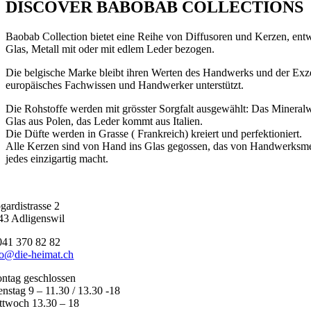
DISCOVER BABOBAB COLLECTIONS
Baobab Collection bietet eine Reihe von Diffusoren und Kerzen, e
Glas, Metall mit oder mit edlem Leder bezogen.
Die belgische Marke bleibt ihren Werten des Handwerks und der Exzel
europäisches Fachwissen und Handwerker unterstützt.
Die Rohstoffe werden mit grösster Sorgfalt ausgewählt: Das Mineral
Glas aus Polen, das Leder kommt aus Italien.
Die Düfte werden in Grasse ( Frankreich) kreiert und perfektioniert.
Alle Kerzen sind von Hand ins Glas gegossen, das von Handwerksm
jedes einzigartig macht.
gardistrasse 2
43 Adligenswil
041 370 82 82
fo@die-heimat.ch
ntag geschlossen
enstag 9 – 11.30 / 13.30 -18
ttwoch 13.30 – 18