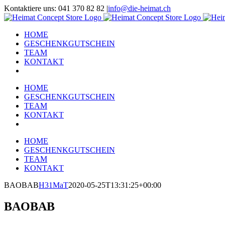
Zum
Kontaktiere uns: 041 370 82 82
|
info@die-heimat.ch
Inhalt
Facebook
Instagram
springen
HOME
GESCHENKGUTSCHEIN
TEAM
KONTAKT
HOME
GESCHENKGUTSCHEIN
TEAM
KONTAKT
HOME
GESCHENKGUTSCHEIN
TEAM
KONTAKT
BAOBAB
H31MaT
2020-05-25T13:31:25+00:00
BAOBAB