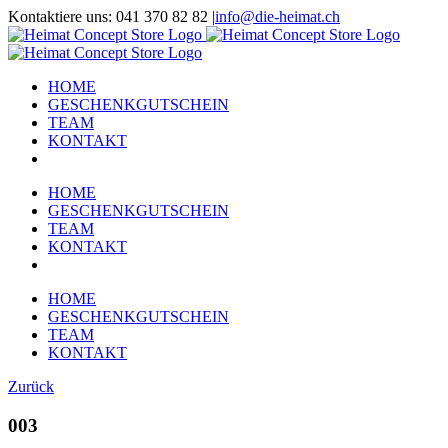
Zum
Kontaktiere uns: 041 370 82 82
|
info@die-heimat.ch
Inhalt
Facebook
Instagram
springen
HOME
GESCHENKGUTSCHEIN
TEAM
KONTAKT
HOME
GESCHENKGUTSCHEIN
TEAM
KONTAKT
HOME
GESCHENKGUTSCHEIN
TEAM
KONTAKT
Zurück
003