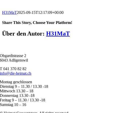
H31MaT
2025-09-15T12:17:09+00:00
Share This Story, Choose Your Platform!
Facebook
X
Reddit
LinkedIn
Tumblr
Pinterest
Vk
E-
Über den Autor:
H31MaT
Mail
Obgardistrasse 2
6043 Adligenswil
T 041 370 82 82
info@die-heimat.ch
Montag geschlossen
Dienstag 9 – 11.30 / 13.30 -18
Mittwoch 13.30 – 18
Donnerstag 13.30 -18
Freitag 9 – 11.30 / 13.30 -18
Samstag 10 – 16