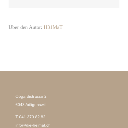
Mail
Über den Autor:
H31MaT
Obgardistrasse 2
6043 Adligenswil
T 041 370 82 82
info@die-heimat.ch