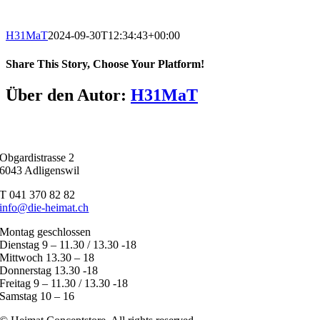
H31MaT
2024-09-30T12:34:43+00:00
Share This Story, Choose Your Platform!
Facebook
X
Reddit
LinkedIn
Tumblr
Pinterest
Vk
E-
Über den Autor:
H31MaT
Mail
Obgardistrasse 2
6043 Adligenswil
T 041 370 82 82
info@die-heimat.ch
Montag geschlossen
Dienstag 9 – 11.30 / 13.30 -18
Mittwoch 13.30 – 18
Donnerstag 13.30 -18
Freitag 9 – 11.30 / 13.30 -18
Samstag 10 – 16