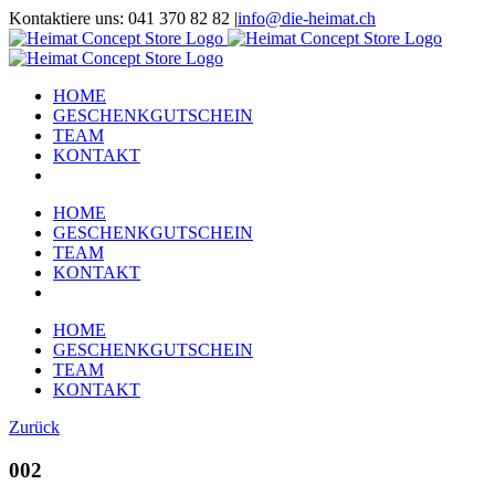
Zum
Kontaktiere uns: 041 370 82 82
|
info@die-heimat.ch
Inhalt
Facebook
Instagram
springen
HOME
GESCHENKGUTSCHEIN
TEAM
KONTAKT
HOME
GESCHENKGUTSCHEIN
TEAM
KONTAKT
HOME
GESCHENKGUTSCHEIN
TEAM
KONTAKT
Zurück
002